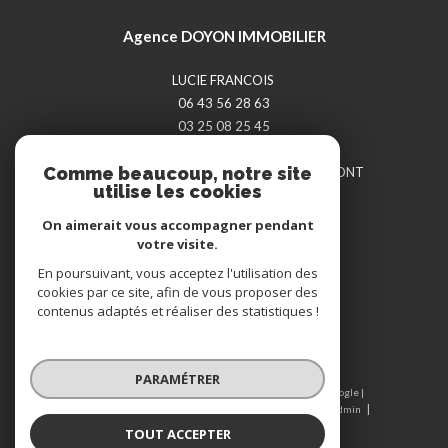
Agence DOYON IMMOBILIER
LUCIE FRANCOIS
06 43 56 28 63
03 25 08 25 45
doyon-immobilier@orange.fr
Comme beaucoup, notre site
14 RUE JULES TREFOUSSE
52000
CHAUMONT
utilise les cookies
On aimerait vous accompagner pendant
votre visite.
Adhérents
En poursuivant, vous acceptez l'utilisation des
cookies par ce site, afin de vous proposer des
contenus adaptés et réaliser des statistiques !
PARAMÉTRER
© 2026 | Tous droits réservés | Traduction powered by Google |
Nos honoraires
Plan du site
Mentions légales
Admin
Nos liens
Politique RGPD
Cookies
TOUT ACCEPTER