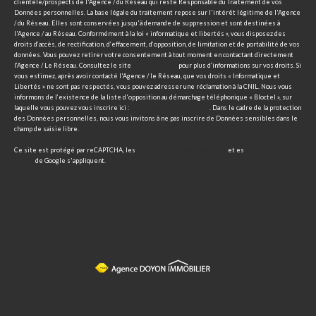
clientèle/prospects de l'Agence / du Réseau qui reste Responsable du Traitement de vos
Données personnelles. La base légale du traitement repose sur l'intérêt légitime de l'Agence
/ du Réseau. Elles sont conservées jusqu'à demande de suppression et sont destinées à
l'Agence / au Réseau. Conformément à la loi « informatique et libertés », vous disposez des
droits d’accès, de rectification, d’effacement, d’opposition, de limitation et de portabilité de vos
données. Vous pouvez retirer votre consentement à tout moment en contactant directement
l’Agence / Le Réseau. Consultez le site
https://cnil.fr/fr
pour plus d’informations sur vos droits. Si
vous estimez, après avoir contacté l'Agence / le Réseau, que vos droits « Informatique et
Libertés » ne sont pas respectés, vous pouvez adresser une réclamation à la CNIL. Nous vous
informons de l’existence de la liste d'opposition au démarchage téléphonique « Bloctel », sur
laquelle vous pouvez vous inscrire ici :
https://www.bloctel.gouv.fr
. Dans le cadre de la protection
des Données personnelles, nous vous invitons à ne pas inscrire de Données sensibles dans le
champ de saisie libre.
Ce site est protégé par reCAPTCHA, les
Politiques de Confidentialité
et es
Conditions d'utili
sation
de Google s'appliquent.