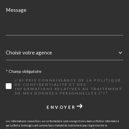
Message
*
Choisir
votre
Choisir votre agence
agence
* Champ obligatoire
J'AI PRIS CONNAISSANCE DE LA POLITIQUE
DE CONFIDENTIALITÉ ET DES
INFORMATIONS RELATIVES AU TRAITEMENT
DE MES DONNÉES PERSONNELLES (*)*
ENVOYER
Les informations recueillies sur ce formulaire sont enregistrées dans un fichier informatisé
par La Boite Immo agissant comme Sous-traitant du traitement pour la gestion de la