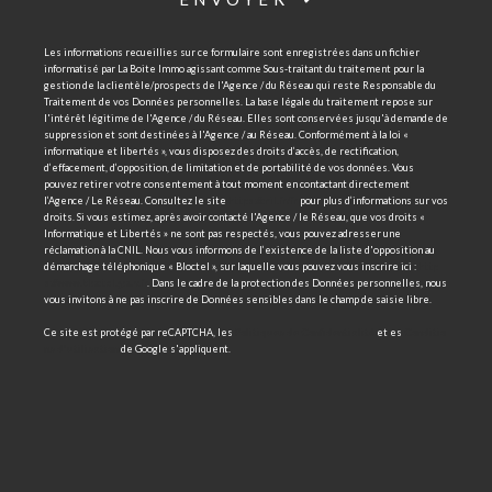
Les informations recueillies sur ce formulaire sont enregistrées dans un fichier
informatisé par La Boite Immo agissant comme Sous-traitant du traitement pour la
gestion de la clientèle/prospects de l'Agence / du Réseau qui reste Responsable du
Traitement de vos Données personnelles. La base légale du traitement repose sur
l'intérêt légitime de l'Agence / du Réseau. Elles sont conservées jusqu'à demande de
suppression et sont destinées à l'Agence / au Réseau. Conformément à la loi «
informatique et libertés », vous disposez des droits d’accès, de rectification,
d’effacement, d’opposition, de limitation et de portabilité de vos données. Vous
pouvez retirer votre consentement à tout moment en contactant directement
l’Agence / Le Réseau. Consultez le site
https://cnil.fr/fr
pour plus d’informations sur vos
droits. Si vous estimez, après avoir contacté l'Agence / le Réseau, que vos droits «
Informatique et Libertés » ne sont pas respectés, vous pouvez adresser une
réclamation à la CNIL. Nous vous informons de l’existence de la liste d'opposition au
démarchage téléphonique « Bloctel », sur laquelle vous pouvez vous inscrire ici :
http
s://www.bloctel.gouv.fr
. Dans le cadre de la protection des Données personnelles, nous
vous invitons à ne pas inscrire de Données sensibles dans le champ de saisie libre.
Ce site est protégé par reCAPTCHA, les
Politiques de Confidentialité
et es
Conditio
ns d'utilisation
de Google s'appliquent.