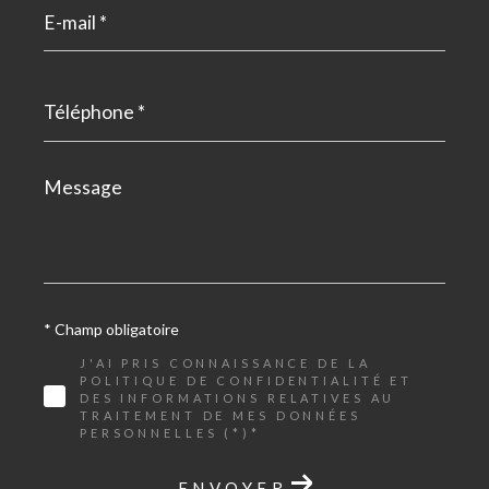
E-
mail
*
Téléphone
*
Message
*
* Champ obligatoire
J'AI PRIS CONNAISSANCE DE LA
POLITIQUE DE CONFIDENTIALITÉ ET
DES INFORMATIONS RELATIVES AU
TRAITEMENT DE MES DONNÉES
PERSONNELLES (*)*
ENVOYER