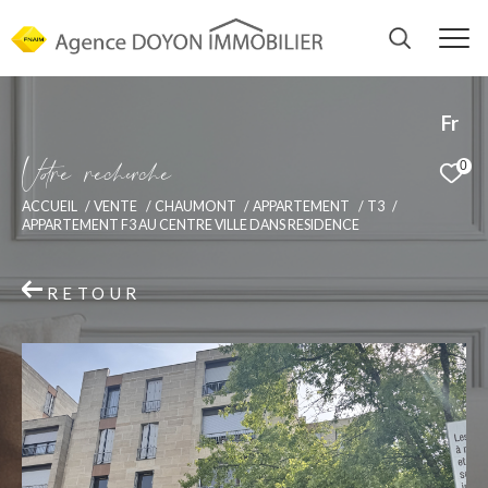
Fr
V
o
r
e
r
e
c
e
c
e
0
ACCUEIL
VENTE
CHAUMONT
APPARTEMENT
T3
APPARTEMENT F3 AU CENTRE VILLE DANS RESIDENCE
RETOUR