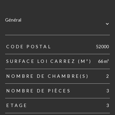
général
TRAD_ZEPHYR_Caracteristique
TRAD_ZEPHYR_Valeurs
CODE POSTAL
52000
SURFACE LOI CARREZ (M²)
66 m²
NOMBRE DE CHAMBRE(S)
2
NOMBRE DE PIÈCES
3
ETAGE
3