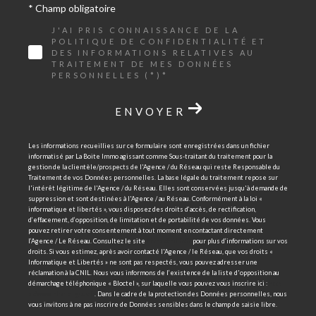
* Champ obligatoire
J'AI PRIS CONNAISSANCE DE LA
POLITIQUE DE CONFIDENTIALITÉ ET
DES INFORMATIONS RELATIVES AU
TRAITEMENT DE MES DONNÉES
PERSONNELLES (*)*
ENVOYER
Les informations recueillies sur ce formulaire sont enregistrées dans un fichier
informatisé par La Boite Immo agissant comme Sous-traitant du traitement pour la
gestion de la clientèle/prospects de l'Agence / du Réseau qui reste Responsable du
Traitement de vos Données personnelles. La base légale du traitement repose sur
l'intérêt légitime de l'Agence / du Réseau. Elles sont conservées jusqu'à demande de
suppression et sont destinées à l'Agence / au Réseau. Conformément à la loi «
informatique et libertés », vous disposez des droits d’accès, de rectification,
d’effacement, d’opposition, de limitation et de portabilité de vos données. Vous
pouvez retirer votre consentement à tout moment en contactant directement
l’Agence / Le Réseau. Consultez le site
https://cnil.fr/fr
pour plus d’informations sur vos
droits. Si vous estimez, après avoir contacté l'Agence / le Réseau, que vos droits «
Informatique et Libertés » ne sont pas respectés, vous pouvez adresser une
réclamation à la CNIL. Nous vous informons de l’existence de la liste d'opposition au
démarchage téléphonique « Bloctel », sur laquelle vous pouvez vous inscrire ici :
http
s://www.bloctel.gouv.fr
. Dans le cadre de la protection des Données personnelles, nous
vous invitons à ne pas inscrire de Données sensibles dans le champ de saisie libre.