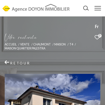
Fr
V
o
r
e
r
e
c
e
c
e
0
ACCUEIL
VENTE
CHAUMONT
MAISON
T4
MAISON QUARTIER PALESTRA
RETOUR