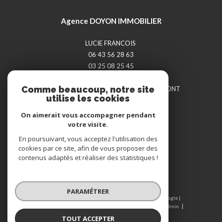
Agence DOYON IMMOBILIER
LUCIE FRANCOIS
06 43 56 28 63
03 25 08 25 45
doyon-immobilier@orange.fr
Comme beaucoup, notre site
14 RUE JULES TREFOUSSE
52000
CHAUMONT
utilise les cookies
On aimerait vous accompagner pendant
votre visite.
Adhérents
En poursuivant, vous acceptez l'utilisation des
cookies par ce site, afin de vous proposer des
contenus adaptés et réaliser des statistiques !
PARAMÉTRER
© 2026 | Tous droits réservés | Traduction powered by Google |
Nos honoraires
Plan du site
Mentions légales
Admin
Nos liens
Politique RGPD
Cookies
TOUT ACCEPTER