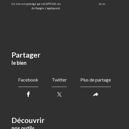
Ce site est protégé par reCAPTCHA, les
Politiques de Confidentialité
et es
Conditio
ns d'utilisation
de Google s'appliquent.
partager
le bien
Facebook
Twitter
Plus de partage
découvrir
nos outils