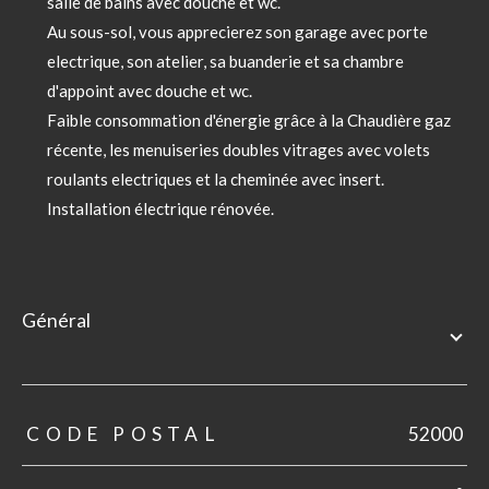
salle de bains avec douche et wc.
Au sous-sol, vous apprecierez son garage avec porte
electrique, son atelier, sa buanderie et sa chambre
d'appoint avec douche et wc.
Faible consommation d'énergie grâce à la Chaudière gaz
récente, les menuiseries doubles vitrages avec volets
roulants electriques et la cheminée avec insert.
Installation électrique rénovée.
général
TRAD_ZEPHYR_Caracteristique
TRAD_ZEPHYR_Valeurs
CODE POSTAL
52000